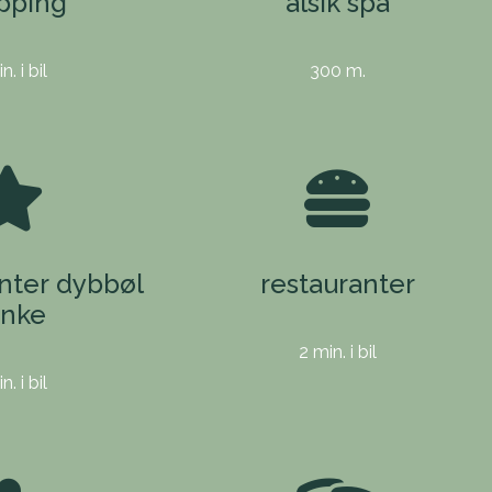
pping
alsik spa
n. i bil
300 m.
enter dybbøl
restauranter
nke
2 min. i bil
n. i bil