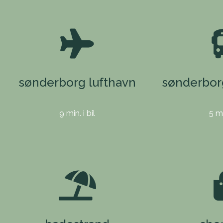
sønderborg lufthavn
sønderbor
9 min. i bil
5 mi