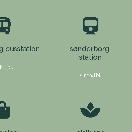
g busstation
sønderborg
station
n. i bil
5 min. i bil