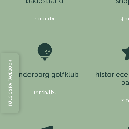
badestrand
sho
4 min. i bil
4 mi
FØLG OS PÅ FACEBOOK
sønderborg golfklub
historiec
ba
12 min. i bil
7 mi