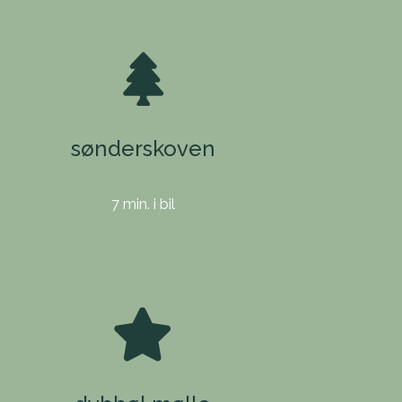
sønderskoven
7 min. i bil