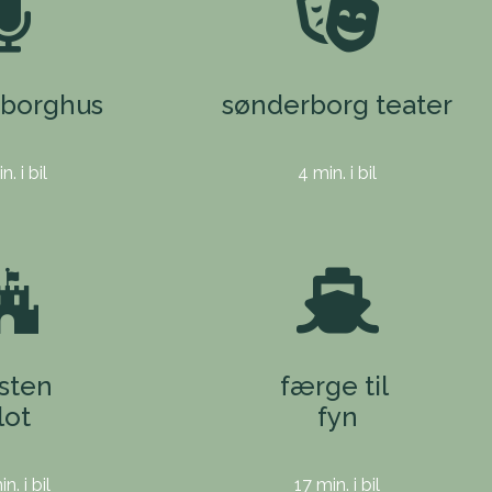
rborghus
sønderborg teater
n. i bil
4 min. i bil
åsten
færge til
lot
fyn
n. i bil
17 min. i bil