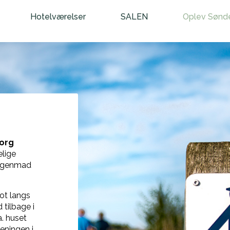
Hotelværelser
SALEN
Oplev Sønd
borg
elige
orgenmad
ot langs
 tilbage i
a. huset
reningen i