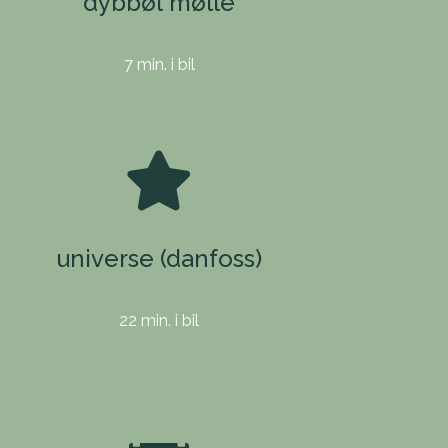
dybbøl mølle
7 min. i bil
universe (danfoss)
22 min. i bil