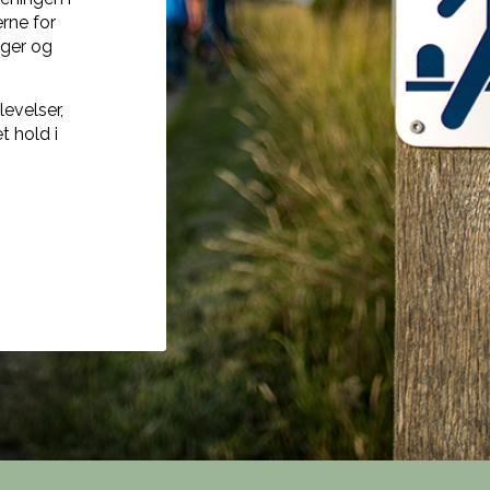
rne for
nger og
evelser,
 hold i