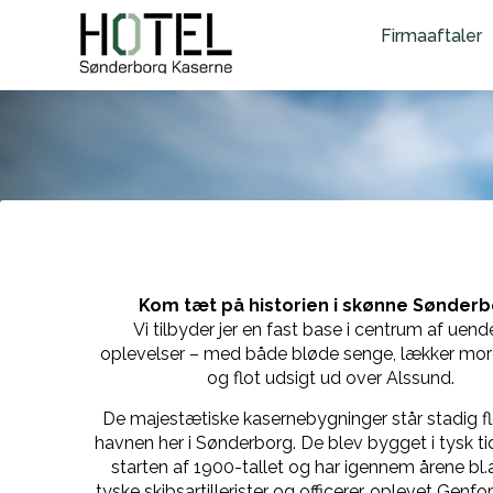
Firmaaftaler
Kom tæt på historien i skønne Sønder
Vi tilbyder jer en fast base i centrum af uend
oplevelser – med både bløde senge, lækker m
og flot udsigt ud over Alssund.
De majestætiske kasernebygninger står stadig fl
havnen her i Sønderborg. De blev bygget i tysk tid
starten af 1900-tallet og har igennem årene bl.
tyske skibsartillerister og officerer, oplevet Genfo