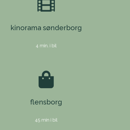
kinorama sønderborg
4 min. i bil
flensborg
45 min i bil