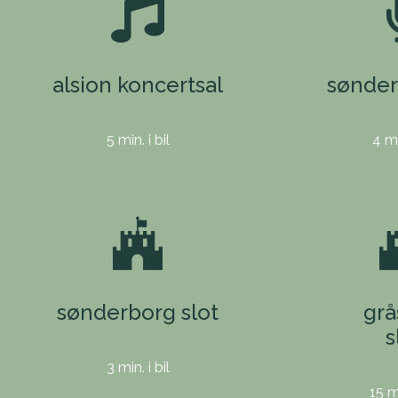
alsion koncertsal
sønde
5 min. i bil
4 mi
sønderborg slot
gr
s
3 min. i bil
15 mi