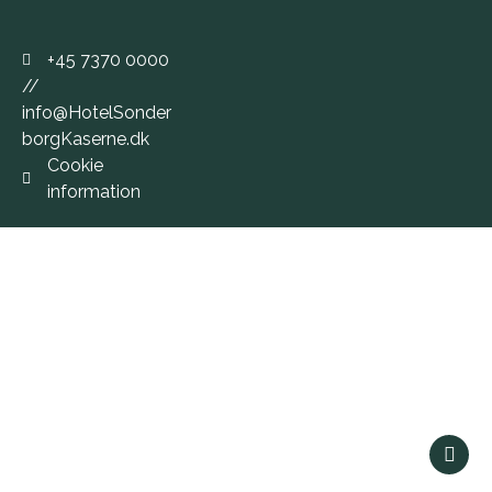
+45 7370 0000
//
info@HotelSonder
borgKaserne.dk
Cookie
information